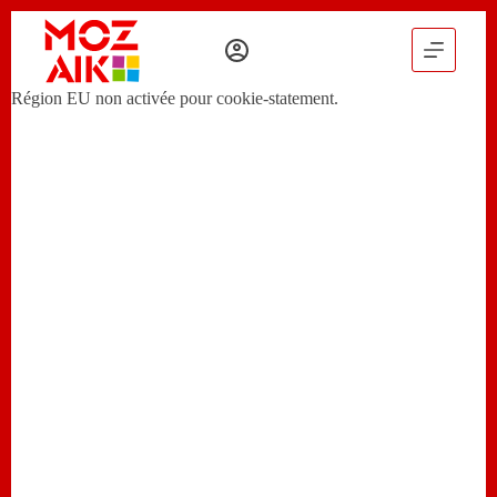
P
a
s
s
Région EU non activée pour cookie-statement.
e
r
a
u
c
o
n
t
e
n
u